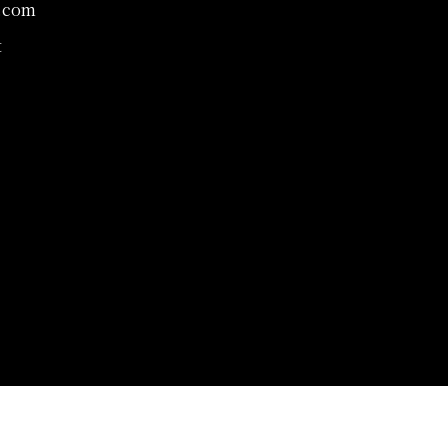
.com
t