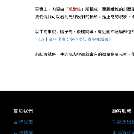
肌纖維
事實上，肉類由「
」所構成，而肌纖維的剖面
我們偶爾可以看到光線反射的情形，是正常的現象，
以牛肉來說，腱子肉、後腿肉等，靠近關節筋膜部位
《以上資料出處：安心食代 食安知識網》
👍結論就是：牛肉肌肉裡面就會有的微量金屬元素，
關於我們
顧客服務
品牌故事
付款及出
品牌精神
退換貨政