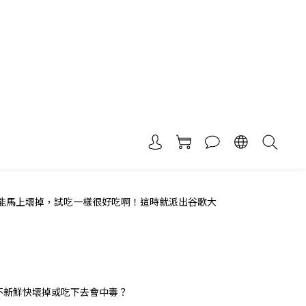
能馬上壞掉，試吃一樣很好吃啊！這時就派出谷歌大
不新鮮快壞掉或吃下去會中毒？