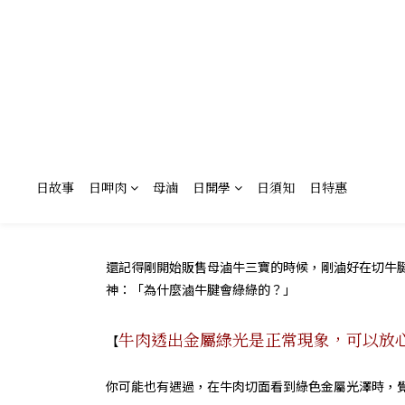
日故事
日呷肉
母滷
日開學
日須知
日特惠
還記得剛開始販售母滷牛三寶的時候，剛滷好在切牛
神：「為什麼滷牛腱會綠綠的？」
牛肉透出金屬綠光是正常現象，可以放
【
你可能也有遇過，在牛肉切面看到綠色金屬光澤時，