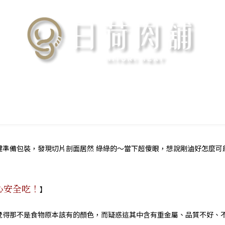
腱準備包裝，發現切片剖面居然 綠綠的～當下超傻眼，想說剛滷好怎麼可
心安全吃！
】
覺得那不是食物原本該有的顏色，而疑惑這其中含有重金屬、品質不好、