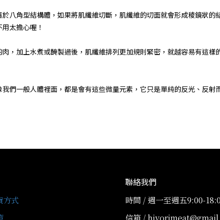
屬於八角型結構體，如果將肌纖維切斷，肌纖維的切面就會形成稜鏡狀的
不用太擔心喔！
的肉，加上水煮或醃製過後，肌纖維排列更加規則緊密，就越容易有這樣
像我們一般人體裡面，都是會有這些微量元素，它只是單純的反光、反射而
聯絡我們
貨方式
時間 / 週一至週五9:00-18:
策
信箱 / hiyorimeat@gmail