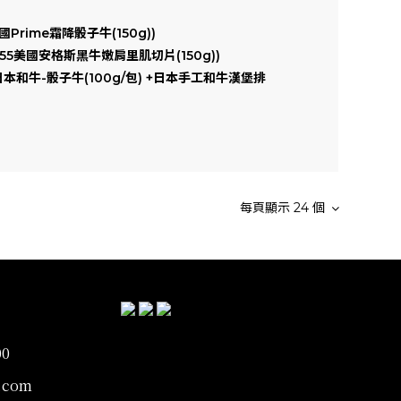
美國Prime霜降骰子牛(150g))
(1855美國安格斯黑牛嫩肩里肌切片(150g))
品 (日本和牛-骰子牛(100g/包) +日本手工和牛漢堡排
每頁顯示 24 個
00
.com