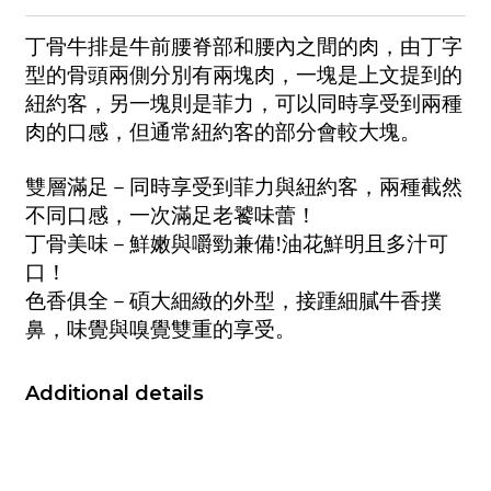
丁骨牛排是牛前腰脊部和腰內之間的肉，由丁字
型的骨頭兩側分別有兩塊肉，一塊是上文提到的
紐約客，另一塊則是菲力，可以同時享受到兩種
肉的口感，但通常紐約客的部分會較大塊。
雙層滿足－同時享受到菲力與紐約客，兩種截然
不同口感，一次滿足老饕味蕾！
丁骨美味－鮮嫩與嚼勁兼備
!
油花鮮明且多汁可
口！
色香俱全－碩大細緻的外型，接踵細膩牛香撲
鼻，味覺與嗅覺雙重的享受。
Additional details