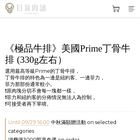
《極品牛排》美國Prime丁骨牛
排 (330g左右）
選用最高等級Prime的丁骨牛排，
丁骨牛排的特色為一邊是紐約客、一邊菲力，
菲力那部份通常較小。
❗️原肉塊分切不會每一塊都一樣，
❗️菲力和紐約客的分佈情況無法人為控制，
❗️可接受者再下單唷。
Until
09/29 16:00
中秋滿額贈活動 on selected
categories
消費滿3000即享免運 on order