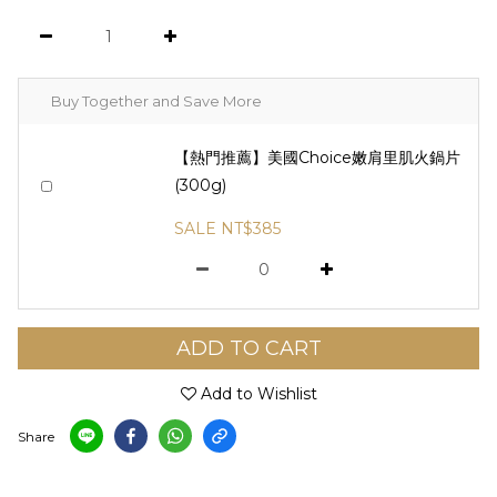
Buy Together and Save More
【熱門推薦】美國Choice嫩肩里肌火鍋片
(300g)
SALE NT$385
ADD TO CART
Add to Wishlist
Share