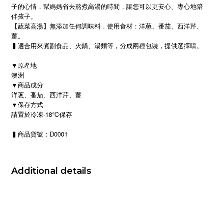
子的心情，幫媽媽省去熬煮高湯的時間，讓您可以更安心、專心地陪
伴孩子。
【蔬菜高湯】無添加任何調味料，使用食材：洋蔥、番茄、西洋芹、
薑。
▍
適合用來煮副食品、火鍋、湯麵等，分成兩種包裝，提供選擇唷。
▼原產地
澳洲
▼商品成分
洋蔥、番茄、西洋芹、薑
▼保存方式
請置於冷凍-18℃保存
▍商品貨號：D0001
Additional details