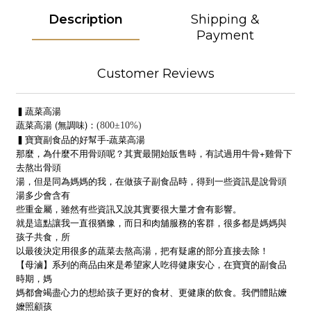
Description
Shipping &
Payment
Customer Reviews
▍蔬菜高湯
蔬菜高湯 (無調味)：
(800±10%)
▍
寶寶副食品的好幫手-蔬菜高湯
那麼，為什麼不用骨頭呢？其實最開始販售時，有試過用牛骨+雞骨下
去熬出骨頭
湯，但是同為媽媽的我，在做孩子副食品時，得到一些資訊是說骨頭
湯多少會含有
些重金屬，雖然有些資訊又說其實要很大量才會有影響。
就是這點讓我一直很猶豫，而日和肉舖服務的客群，很多都是媽媽與
孩子共食，所
以最後決定用很多的蔬菜去熬高湯，把有疑慮的部分直接去除！
【母滷】系列的商品由來是希望家人吃得健康安心，在寶寶的副食品
時期，媽
媽都會竭盡心力的想給孩子更好的食材、更健康的飲食。我們體貼嬤
嬤照顧孩