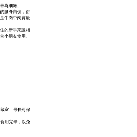
最為細嫩。
的腰脊內側，俗
是牛肉中肉質最
佳的新手來說相
合小朋友食用。
。
冷藏室，最長可保
次食用完畢，以免