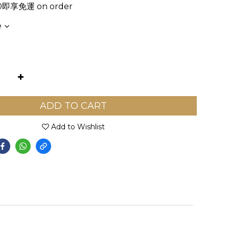
即享免運 on order
e
ADD TO CART
Add to Wishlist