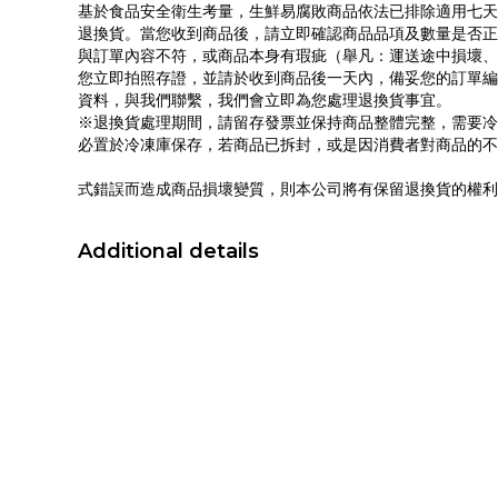
基於食品安全衛生考量，生鮮易腐敗商品依法已排除適用七天
退換貨。當您收到商品後，請立即確認商品品項及數量是否正
與訂單內容不符，或商品本身有瑕疵（舉凡：運送途中損壞、
您立即拍照存證，並請於收到商品後一天內，備妥您的訂單編
資料，與我們聯繫，我們會立即為您處理退換貨事宜。
※退換貨處理期間，請留存發票並保持商品整體完整，需要冷
必置於冷凍庫保存，若商品已拆封，或是因消費者對商品的不
式錯誤而造成商品損壞變質，則本公司將有保留退換貨的權利
Additional details