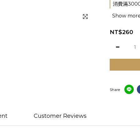
消費滿3000
Show mor
NT$260
Share
ent
Customer Reviews