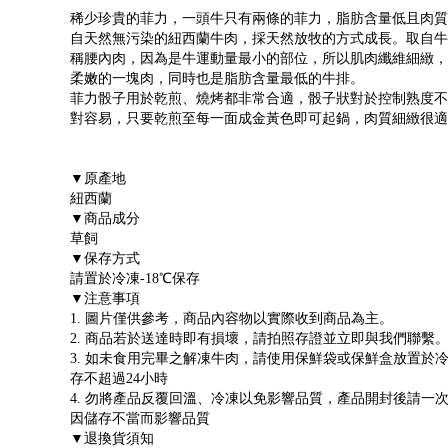
稀少珍貴的菲力，一頭牛只有兩條的菲力，脂肪含量低且肉質
自天然無污染的紐西蘭牛肉，採天然放牧的方式成長。取自牛
稱腰內肉，因為是牛運動量最小的部位，所以肌肉纖維細緻，
柔嫩的一塊肉，同時也是脂肪含量最低的牛排。
菲力骰子用於乾煎、燒烤都非常合適，骰子狀對於控制熟度不
對容易，只要乾煎至每一面成金黃色即可起鍋，肉質細緻很適
▼原產地
紐西蘭
▼商品成分
草飼
▼保存方式
請置於冷凍-18℃保存
▼注意事項
1. 圖片僅供參考，商品內容物以實際收到商品為主。
2. 商品若於送達時即有損壞，請拍照存證並立即與我們聯繫
3. 如未食用完畢之解凍牛肉，請使用保鮮袋或保鮮盒放置於
存不超過24小時
4. 勿將產品反覆回溫、冷凍以免影響品質，產品開封後請一
因儲存不當而影響品質
▼退換貨須知