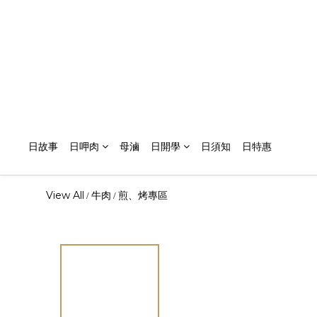
日故事
日呷肉
母滷
日開學
日須知
日特惠
View All
牛肉
煎、烤專區
/
/