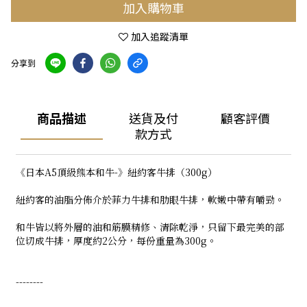
加入購物車
加入追蹤清單
分享到
商品描述
送貨及付
顧客評價
款方式
《日本A5頂級熊本和牛-》紐約客牛排（300g）
紐約客的油脂分佈介於菲力牛排和肋眼牛排，軟嫩中帶有嚼勁。
和牛皆以將外層的油和筋膜精修、清除乾淨，只留下最完美的部
位切成牛排，厚度約2公分，每份重量為300g。
--------