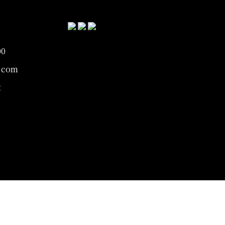
00
.com
t